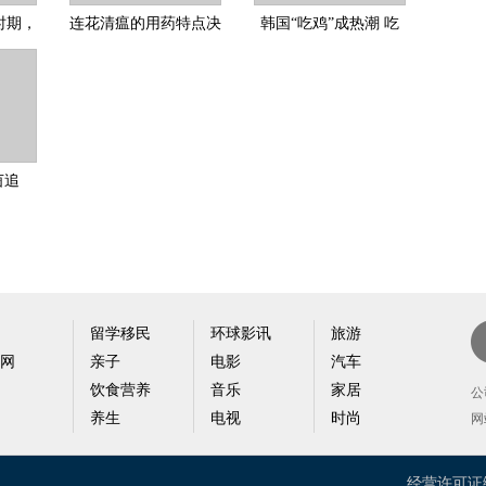
时期，
连花清瘟的用药特点决
韩国“吃鸡”成热潮 吃
怎么办
定了可改善呼吸道炎症
出健康新花样
茵追
足球赛
留学移民
环球影讯
旅游
网
亲子
电影
汽车
新
饮食营养
音乐
家居
户
公
养生
电视
时尚
网
经营许可证编