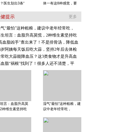
？医生划出3条“
体一有这8种感觉，要
保健提示
更多
湿气“最怕”这种粗粮，建议中老年经常吃，
医生坦言：血脂升高莫慌，2种维生素坚持吃
"高血脂凶手"查出来了！不是排骨汤，降低血
58岁阿姨每天饭后吃大蒜，坚持2年后去体检
经常吃大蒜能降血压？这3类食物才是升高血
高血脂“祸根”找到了！很多人还不清楚，平
坦言：血脂升高莫
湿气“最怕”这种粗粮，建
2种维生素坚持吃
议中老年经常吃，