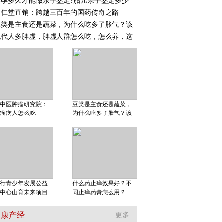
怀孕多久才能做亲子鉴定?胎儿亲子鉴定多少
同仁堂直销：跨越三百年的国药传奇之路
豆类是主食还是蔬菜，为什么吃多了胀气？该
现代人多脾虚，脾虚人群怎么吃，怎么养，这
中医肿瘤研究院：
豆类是主食还是蔬菜，
瘤病人怎么吃
为什么吃多了胀气？该
行青少年发展公益
什么药止痒效果好？不
中心山育未来项目
同止痒药膏怎么用？
健康产经
更多