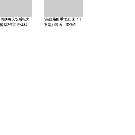
岁阿姨每天饭后吃大
"高血脂凶手"查出来了！
坚持2年后去体检
不是排骨汤，降低血