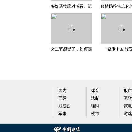
备好药物应对感冒、流
疫情防控常态化
感与疫情散发
出现发热、咳嗽
女王节感冒了，如何选
“健康中国 绿
择感冒药品牌？吃感康
梦”青岛贺岁杯
成
国内
体育
股市
国际
法制
互联
港澳台
理财
家电
军事
楼市
游戏