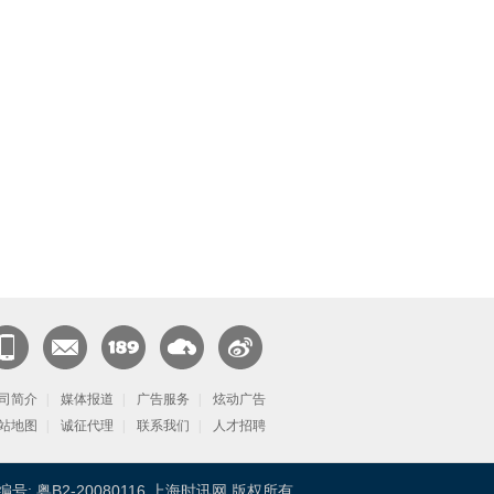
闻客
CN邮
189邮
天翼云
官方微
端
司简介
箱
|
媒体报道
箱
|
广告服务
|
炫动广告
博
站地图
|
诚征代理
|
联系我们
|
人才招聘
号: 粤B2-20080116 上海时讯网 版权所有