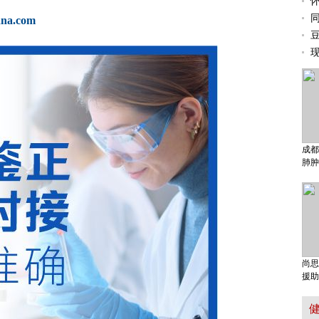
dna.com
成都
肺肿
尚思
援助