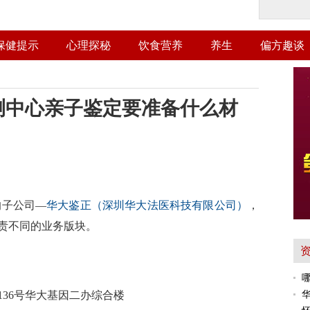
保健提示
心理探秘
饮食营养
养生
偏方趣谈
测中心亲子鉴定要准备什么材
的子公司—
华大鉴正（深圳华大法医科技有限公司）
，
责不同的业务版块。
36号华大基因二办综合楼