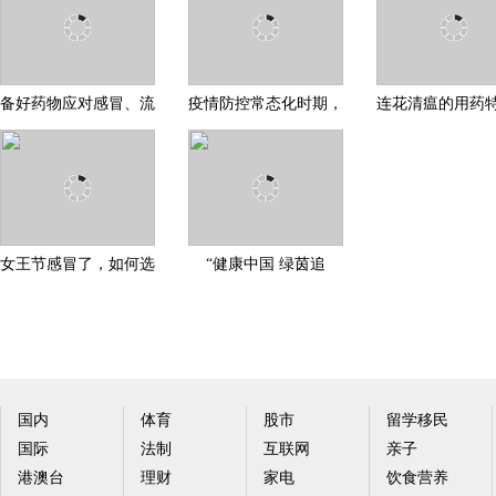
备好药物应对感冒、流
疫情防控常态化时期，
连花清瘟的用药
感与疫情散发
出现发热、咳嗽怎么办
定了可改善呼吸
女王节感冒了，如何选
“健康中国 绿茵追
择感冒药品牌？吃感康
梦”青岛贺岁杯足球赛
成
国内
体育
股市
留学移民
国际
法制
互联网
亲子
港澳台
理财
家电
饮食营养