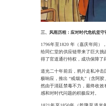
三、
风雨历程：应对时代危机坚守
1796年至1820 年（嘉庆年
给同仁堂的供应链带来了巨大挑
得了官道通行特权，成功保障了
道光二十年前后，鸦片走私冲击
极响应，推出 “戒烟丸”（含阿
然由于清廷禁毒不力，最终收效
感和对时代问题的积极应对。
1821年至1850年（乾隆至