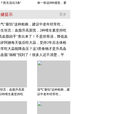
？医生划出3条“
体一有这8种感觉，要
保健提示
更多
湿气“最怕”这种粗粮，建议中老年经常吃，
医生坦言：血脂升高莫慌，2种维生素坚持吃
"高血脂凶手"查出来了！不是排骨汤，降低血
58岁阿姨每天饭后吃大蒜，坚持2年后去体检
经常吃大蒜能降血压？这3类食物才是升高血
高血脂“祸根”找到了！很多人还不清楚，平
坦言：血脂升高莫
湿气“最怕”这种粗粮，建
2种维生素坚持吃
议中老年经常吃，