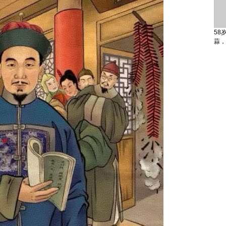
58
蒜，