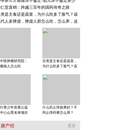
怀孕多久才能做亲子鉴定?胎儿亲子鉴定多少
同仁堂直销：跨越三百年的国药传奇之路
豆类是主食还是蔬菜，为什么吃多了胀气？该
现代人多脾虚，脾虚人群怎么吃，怎么养，这
中医肿瘤研究院：
豆类是主食还是蔬菜，
瘤病人怎么吃
为什么吃多了胀气？该
行青少年发展公益
什么药止痒效果好？不
中心山育未来项目
同止痒药膏怎么用？
健康产经
更多