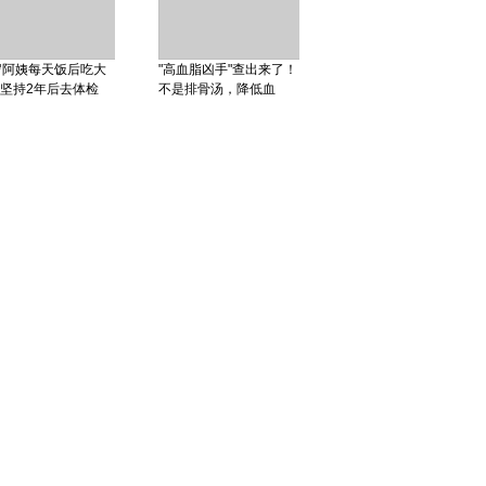
岁阿姨每天饭后吃大
"高血脂凶手"查出来了！
坚持2年后去体检
不是排骨汤，降低血