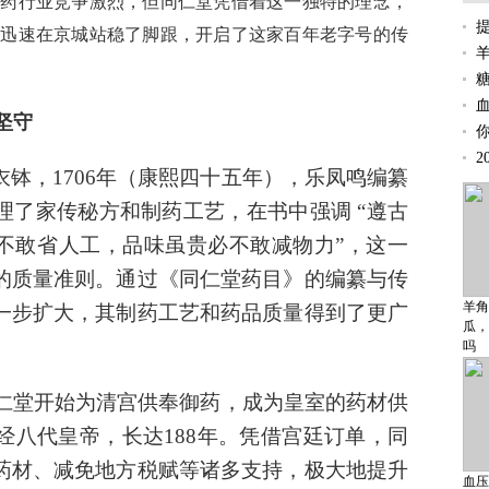
医药行业竞争激烈，但同仁堂凭借着这一独特的理念，
，迅速在京城站稳了脚跟，开启了这家百年老字号的传
坚守
2
钵，1706年（康熙四十五年），乐凤鸣编纂
理了家传秘方和制药工艺，在书中强调 “遵古
必不敢省人工，品味虽贵必不敢减物力”，这一
的质量准则。通过《同仁堂药目》的编纂与传
羊角
一步扩大，其制药工艺和药品质量得到了更广
瓜，
吗
同仁堂开始为清宫供奉御药，成为皇室的药材供
经八代皇帝，长达188年。凭借宫廷订单，同
药材、减免地方税赋等诸多支持，极大地提升
血压