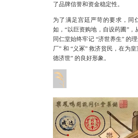
了品牌信誉和资金稳定性。
为了满足宫廷严苛的要求，同
如，“以巨资购地，自设药圃”
同仁堂始终牢记 “济世养生” 的
厂” 和 “义冢” 救济贫民，在
德济世” 的良好形象。