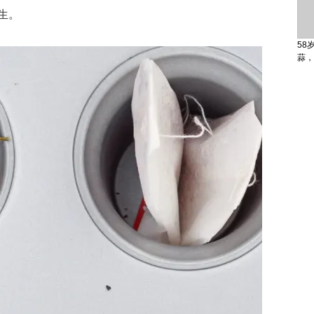
生。
58
蒜，