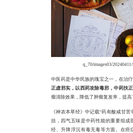
q_70/images03/20240411
中医药是中华民族的瑰宝之一，在治
正虚邪实，以西药攻除毒邪，中药扶
瘤清除效果，降低了肿瘤复发率，提高
《神农本草经》中记载“药有酸咸甘苦
括，四气五味是中药性能的重要组成
经、升降浮沉有毒无毒等方面。在癌