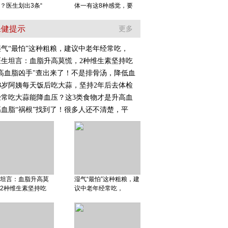
？医生划出3条“
体一有这8种感觉，要
保健提示
更多
湿气“最怕”这种粗粮，建议中老年经常吃，
医生坦言：血脂升高莫慌，2种维生素坚持吃
"高血脂凶手"查出来了！不是排骨汤，降低血
58岁阿姨每天饭后吃大蒜，坚持2年后去体检
经常吃大蒜能降血压？这3类食物才是升高血
高血脂“祸根”找到了！很多人还不清楚，平
坦言：血脂升高莫
湿气“最怕”这种粗粮，建
2种维生素坚持吃
议中老年经常吃，