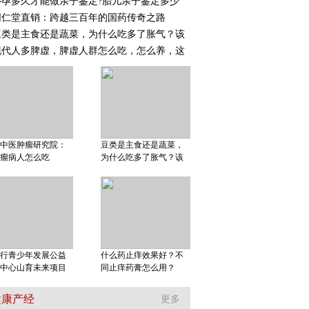
怀孕多久才能做亲子鉴定?胎儿亲子鉴定多少
同仁堂直销：跨越三百年的国药传奇之路
豆类是主食还是蔬菜，为什么吃多了胀气？该
现代人多脾虚，脾虚人群怎么吃，怎么养，这
中医肿瘤研究院：
豆类是主食还是蔬菜，
瘤病人怎么吃
为什么吃多了胀气？该
行青少年发展公益
什么药止痒效果好？不
中心山育未来项目
同止痒药膏怎么用？
健康产经
更多