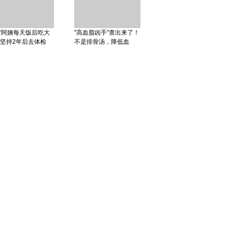
岁阿姨每天饭后吃大
"高血脂凶手"查出来了！
坚持2年后去体检
不是排骨汤，降低血