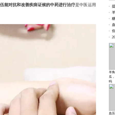
配伍能对抗和改善疾病证候的中药进行治疗
是中医运用
2
羊角
瓜，
吗
血压