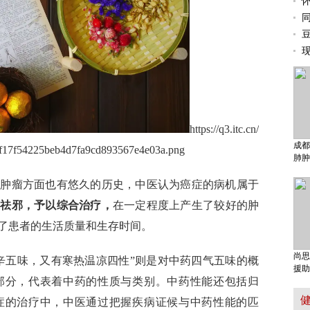
https://q3.itc.cn/
成都
/f17f54225beb4d7fa9cd893567e4e03a.png
肺肿
疗肿瘤方面也有悠久的历史，中医认为癌症的病机属于
正祛邪，予以综合治疗，
在一定程度上产生了较好的肿
了患者的生活质量和生存时间。
尚思
辛五味，又有寒热温凉四性”则是对中药四气五味的概
援助
部分，代表着中药的性质与类别。中药性能还包括归
症的治疗中，中医通过把握疾病证候与中药性能的匹