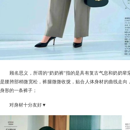
顾名思义，所谓的“奶奶裤”指的是具有复古气息和奶奶辈
是腰胯部稍微宽松，裤腿微微收拢，贴合人体身材的曲线走向
身形的一条裤子；
对身材十分友好▼