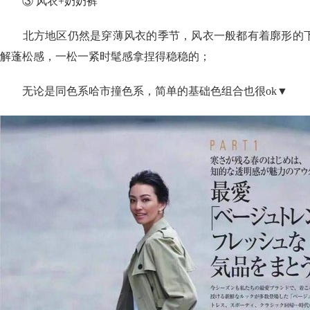
③ 风衣+奶奶裤
北方地区仍然是穿薄风衣的季节，风衣一般都有着廓形的下
解蓬松感，一松一紧时髦感拿捏得稳稳的；
无论是同色系哈市撞色系，简单的基础色组合也很ok▼