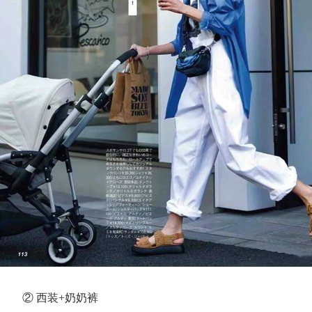
② 西装+奶奶裤