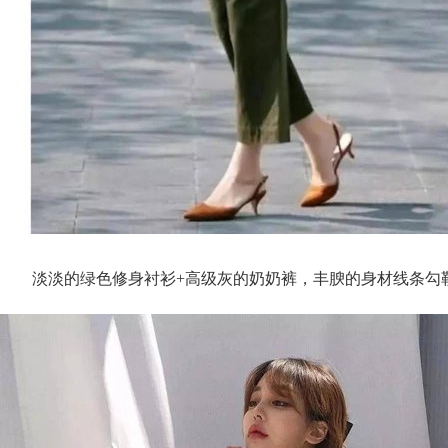
淡淡的绿色修身衬衫+高级灰的奶奶裤，丰腴的身材线条勾