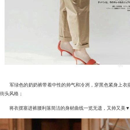
军绿色的奶奶裤带着中性的帅气和冷冽，穿黑色紧身上衣搭
街头风格；
将衣摆塞进裤腰利落简洁的身材曲线一览无遗，又帅又美▼