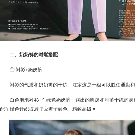
二、奶奶裤的时髦搭配
① 衬衫+奶奶裤
衬衫的气质和奶奶裤的干练，注定这是一组可以胜任通勤和
白色泡泡衬衫+军绿色奶奶裤，露出的脚踝和利落干练的身形
配军绿色针织披肩呼应裤子颜色，精致高级▼