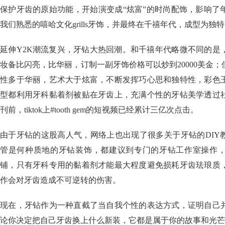
保护牙齿的原始功能，开始演变成“炫富”的时尚配饰，影响了
我们熟悉的嘻哈文化grills牙饰，并最终在千禧年代，成型为独
延伸Y2K潮流复兴，牙钻大热回潮。和千禧年代略微不同的是
妆备比闪亮，比华丽，订制一副牙饰价格可以炒到20000美金
性多于华丽，艺术大于炫富，不断发挥巧心思和独特性，彩色
型都利用牙科黏着剂被贴在牙齿上，充满个性的牙钻美学透过
刊前，tiktok上#tooth gem的短视频已经累计三亿次点击。
由于牙钻的这股高人气，网络上也出现了很多关于牙钻的DIY
管是何种质地的牙钻装饰，都建议到专门的牙钻工作室操作
铺，只有牙科专用的黏着剂才能最大程度避免损耗牙齿珐琅质
作会对牙齿造成不可逆转的伤害。
现在，牙钻作为一种直截了当自我个性的表达方式，证明自己
论你决定把自己牙齿换上什么新装，它都是属于你的故事和光芒