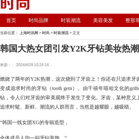
首页
时尚品牌
时装潮流
美容美发
整形
当前位置：
上海时讯网
>
时尚
>
时装潮流
> 正文
韩国大热女团引发Y2K牙钻美妆热潮
来源：
|
2024/4/29 10:24:16
|
燃烧了两年的Y2K热潮，这次烧到了牙齿上！你还在只追求牙
变成追求时尚的牙钻（tooth gem）。由千禧年嘻哈文化的gri
钻，令人们对牙齿的审美观终于发生了变化。牙齿，某种意义
追求时髦、新鲜、潮流的人群而言，当然是越耀眼，越吸睛。
“韩国一线女团XG的专辑造型，
全体成员人均一副牙钻装饰。”