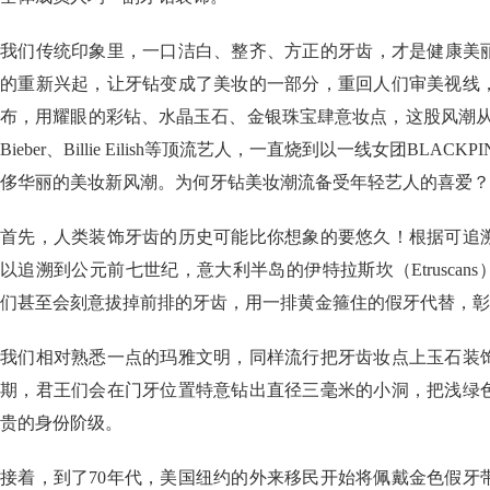
我们传统印象里，一口洁白、整齐、方正的牙齿，才是健康美丽
的重新兴起，让牙钻变成了美妆的一部分，重回人们审美视线
布，用耀眼的彩钻、水晶玉石、金银珠宝肆意妆点，这股风潮从欧美最火的
Bieber、Billie Eilish等顶流艺人，一直烧到以一线女团BLA
侈华丽的美妆新风潮。为何牙钻美妆潮流备受年轻艺人的喜爱？
首先，人类装饰牙齿的历史可能比你想象的要悠久！根据可追
以追溯到公元前七世纪，意大利半岛的伊特拉斯坎（Etruscan
们甚至会刻意拔掉前排的牙齿，用一排黄金箍住的假牙代替，彰
我们相对熟悉一点的玛雅文明，同样流行把牙齿妆点上玉石装
期，君王们会在门牙位置特意钻出直径三毫米的小洞，把浅绿
贵的身份阶级。
接着，到了70年代，美国纽约的外来移民开始将佩戴金色假牙