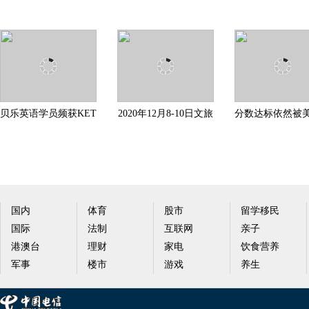
贝乐英语学员频获KET
2020年12月8-10日文旅
分数达标依然被
卓越成绩 英语能力不
行业“压台秀”即将盛
学拒收？智课教
惧
国内
体育
股市
留学移民
国际
法制
互联网
亲子
港澳台
理财
家电
饮食营养
军事
楼市
游戏
养生