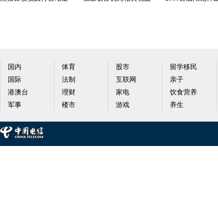
进中国传媒大学
百匠展馆 助力智慧“
城迎新春航天科
国内
体育
股市
留学移民
国际
法制
互联网
亲子
港澳台
理财
家电
饮食营养
军事
楼市
游戏
养生