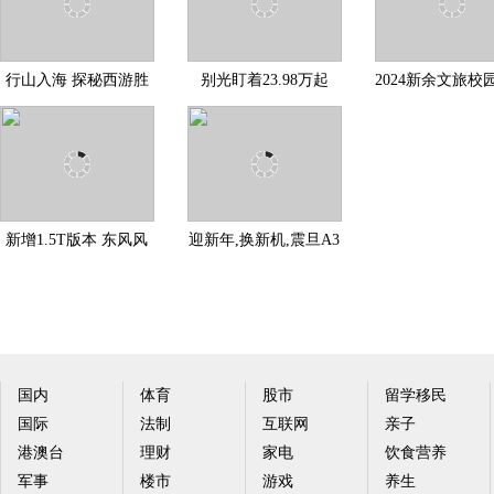
行山入海 探秘西游胜
别光盯着23.98万起
2024新余文旅校
境I验客大咖“遇见”连
售，先看新款腾势N7
活动走进武汉，
都升
新增1.5T版本 东风风
迎新年,换新机,震旦A3
光500动力配置超越期
机租赁焕新,更高性能,
待
国内
体育
股市
留学移民
国际
法制
互联网
亲子
港澳台
理财
家电
饮食营养
军事
楼市
游戏
养生