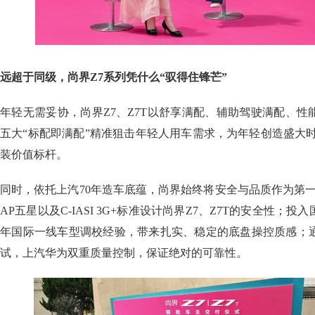
远超于同级，尚界Z7系列凭什么“驭得住锋芒”
年轻无需妥协，尚界Z7、Z7T以舒享满配、辅助驾驶满配、
五大“标配即满配”精准狙击年轻人用车需求，为年轻创造盛大
装价值标杆。
同时，依托上汽70年造车底蕴，尚界始终将安全与品质作为第一
AP五星以及C-IASI 3G+标准设计尚界Z7、Z7T的安全性；
年国际一线车型调校经验，带来扎实、稳定的底盘操控质感；
试，上汽华为双重质量控制，保证绝对的可靠性。