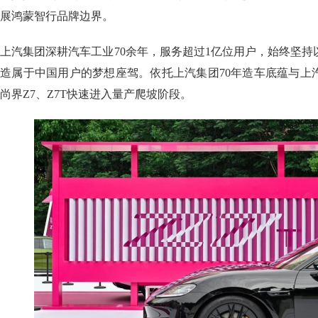
展鸿蒙智行品牌边界。
上汽集团深耕汽车工业70余年，服务超过1亿位用户，始终坚
造属于中国用户的梦想座驾。依托上汽集团70年造车底蕴与上
尚界Z7、Z7T快速进入量产爬坡阶段。