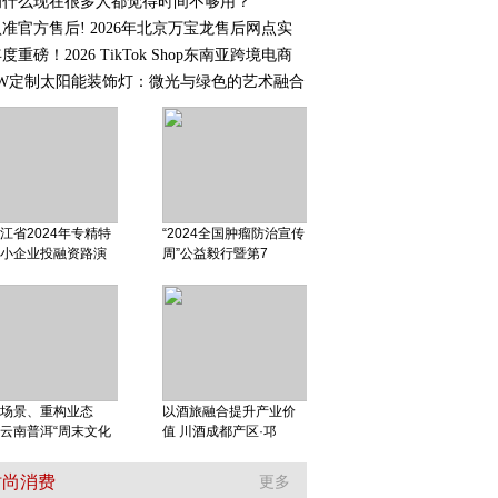
为什么现在很多人都觉得时间不够用？
准官方售后! 2026年北京万宝龙售后网点实
度重磅！2026 TikTok Shop东南亚跨境电商
1W定制太阳能装饰灯：微光与绿色的艺术融合
江省2024年专精特
“2024全国肿瘤防治宣传
小企业投融资路演
周”公益毅行暨第7
场景、重构业态
以酒旅融合提升产业价
云南普洱“周末文化
值 川酒成都产区·邛
时尚消费
更多