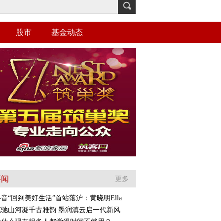
股市
基金动态
要闻
更多
音“回到美好生活”首站落沪：黄晓明Ella
笔驰山河凝千古雅韵 墨润滇云启一代新风