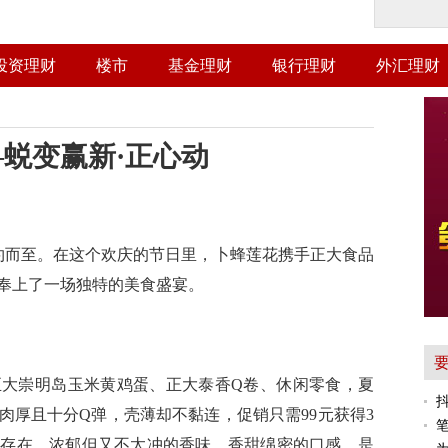
投资理财
楼市
基金理财
银行理财
外汇理财
—蜕变赢新·正心动
庆如约而至。在这个欢庆的节日里，卜蜂莲花携手正大食品
奉上了一场独特的美食盛宴。
正大崇明岛玉米黄鸡蛋、正大泰香Q卷、休闲零食，夏
抖
肉厚且十分Q弹，壳薄却不黏连，促销只需99元获得3
的存在，浓郁但又不太冲的香味，香甜绵密的口感，是