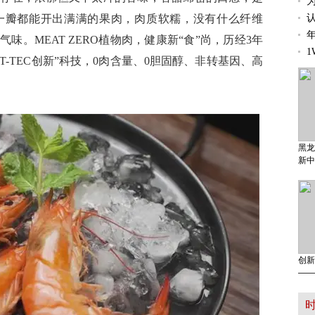
一瓣都能开出满满的果肉，肉质软糯，没有什么纤维
认
年
。MEAT ZERO植物肉，健康新“食”尚，历经3年
NT-TEC创新”科技，0肉含量、0胆固醇、非转基因、高
黑龙
新中
创新
——