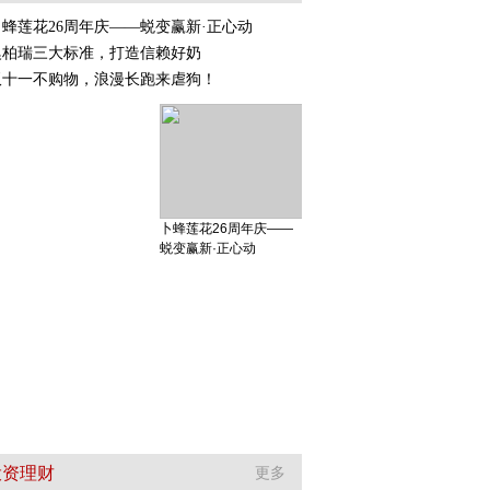
卜蜂莲花26周年庆——蜕变赢新·正心动
澳柏瑞三大标准，打造信赖好奶
双十一不购物，浪漫长跑来虐狗！
卜蜂莲花26周年庆——
蜕变赢新·正心动
投资理财
更多