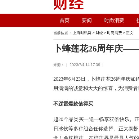
首页
要闻
时尚消费
当前位置：
上海时讯网
>
财经
>
时尚消费
> 正文
卜蜂莲花26周年庆—
来源：
|
2023/7/4 14:17:39
|
2023年6月23日，卜蜂莲花26周年
用满满的诚意和大大的惊喜，为消费者
不踩雷爆款值得买
超20个品类买一送一畅享双倍快乐。
日冰饮等多种组合任你选择。正大泰虾
盒！金枕榴莲，在榴莲界是最具人气