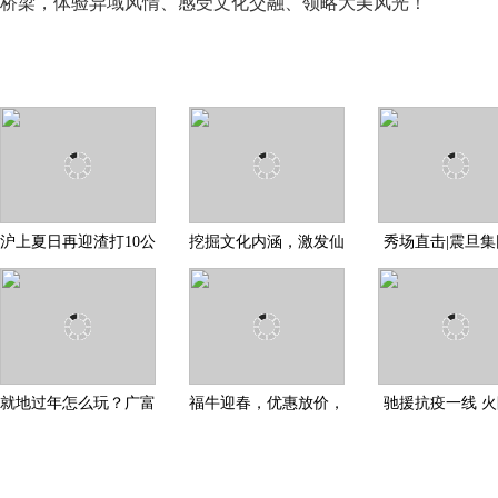
桥梁，体验异域风情、感受文化交融、领略大美风光！
沪上夏日再迎渣打10公
挖掘文化内涵，激发仙
秀场直击|震旦
里跑 即日起开放报名
作产业新活力
家具Para洽谈椅
就地过年怎么玩？广富
福牛迎春，优惠放价，
驰援抗疫一线 
林文化遗址2021新春活
百脑汇商场邀你就地过
验室（翼舱版）
单