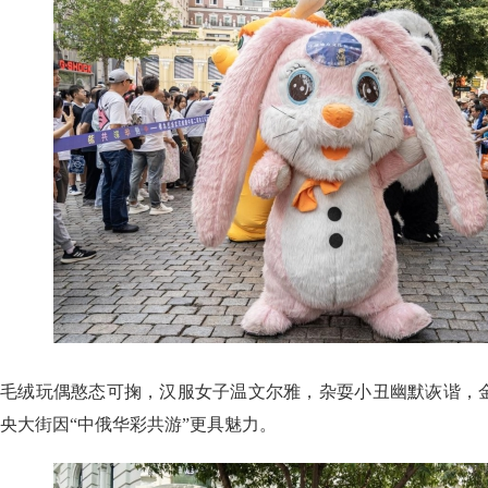
毛绒玩偶憨态可掬，汉服女子温文尔雅，杂耍小丑幽默诙谐，
央大街因“中俄华彩共游”更具魅力。