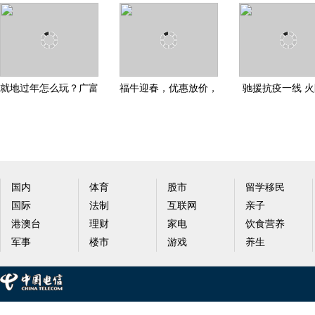
就地过年怎么玩？广富
福牛迎春，优惠放价，
驰援抗疫一线 
林文化遗址2021新春活
百脑汇商场邀你就地过
验室（翼舱版）
单
国内
体育
股市
留学移民
国际
法制
互联网
亲子
港澳台
理财
家电
饮食营养
军事
楼市
游戏
养生