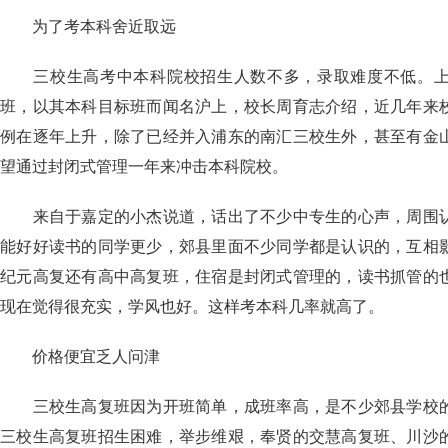
为了考本科舍近取远
三校生高考中本科院校招生人数不多，录取难度不低。上
班，以其本科目标班而闻名沪上，校长周育志介绍，近几年来
例在逐年上升，除了已经并入浦东的南汇三校生外，甚至有金
望通过封闭式管理一年来冲击本科院校。
来自于嘉定的小杰说道，话出了不少中专生的心声，周围认
能好好读书的同学更少，郊县里面不少同学都是认识的，互相
纪元高复还有高中高复班，住宿是封闭式管理的，读书抓管的
现在觉得很充实，学风也好。这样考本科几率就高了。
价格便宜乏人问津
三校生高复班因为开班简单，成班率高，是不少郊县学校的
三校生高复班招生困难，举步维艰，奉贤的交慧高复班、川沙