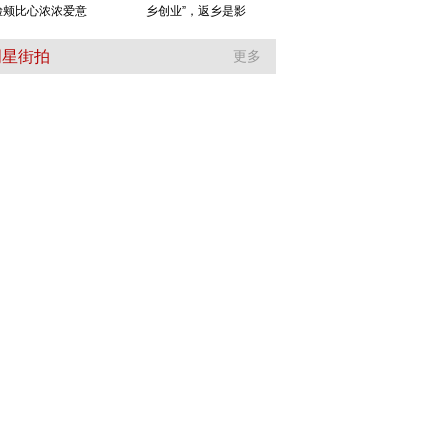
脸颊比心浓浓爱意
乡创业”，返乡是影
明星街拍
更多