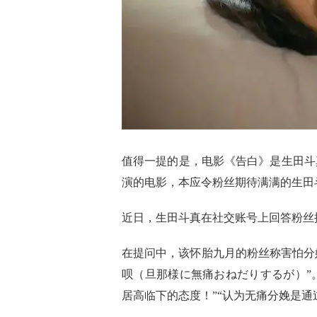
值得一提的是，电影《告白》是生田斗真从
演的电影，本应令粉丝期待满满的生田
近日，生田斗真在社交账号上回答粉丝
在提问中，该怀胎九月的粉丝称害怕分
呗（旦那様に無痛おねだりするが）”
居高临下的态度！”“认为无痛分娩是通