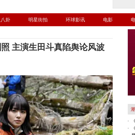
星八卦
明星街拍
环球影讯
电影
照 主演生田斗真陷舆论风波