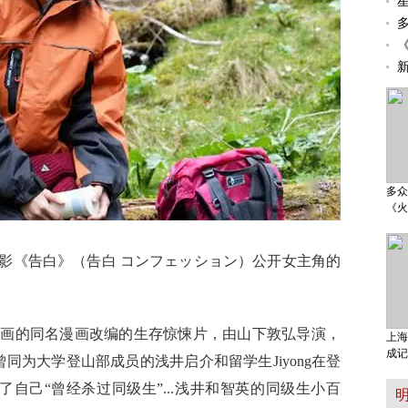
多众
《火
影《告白》（告白 コンフェッション）公开女主角的
作画的同名漫画改编的生存惊悚片，由山下敦弘导演，
上海
成记
同为大学登山部成员的浅井启介和留学生Jiyong在登
白了自己“曾经杀过同级生”...浅井和智英的同级生小百