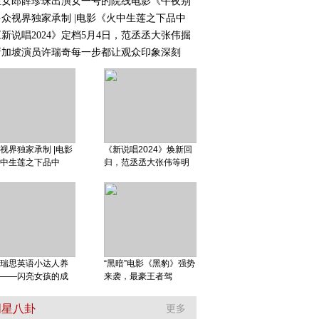
星女郎薛珍珠出演女一号的院线电影《午夜别
多众视界独家承制 |电影《火中生莲之下品中
《新说唱2024》定档5月4日，范丞丞大张伟掘
新加坡演员许瑞奇每一步都让观众印象深刻
视界独家承制 |电影
《新说唱2024》焕新回
中生莲之下品中
归，范丞丞大张伟等明
瑞思英语小达人养
“黑暗”电影《黑豹》强势
——闪亮女孩的成
来袭，最豪王者驾
明星八卦
更多