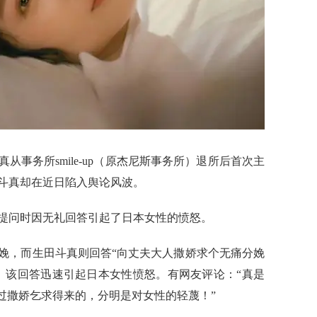
事务所smile-up（原杰尼斯事务所）退所后首次主
斗真却在近日陷入舆论风波。
提问时因无礼回答引起了日本女性的愤怒。
娩，而生田斗真则回答“向丈夫大人撒娇求个无痛分娩
。该回答迅速引起日本女性愤怒。有网友评论：“真是
过撒娇乞求得来的，分明是对女性的轻蔑！”