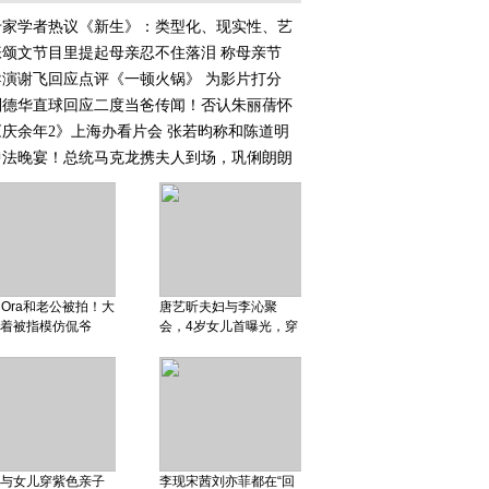
专家学者热议《新生》：类型化、现实性、艺
张颂文节目里提起母亲忍不住落泪 称母亲节
导演谢飞回应点评《一顿火锅》 为影片打分
刘德华直球回应二度当爸传闻！否认朱丽蒨怀
《庆余年2》上海办看片会 张若昀称和陈道明
中法晚宴！总统马克龙携夫人到场，巩俐朗朗
ta Ora和老公被拍！大
唐艺昕夫妇与李沁聚
着被指模仿侃爷
会，4岁女儿首曝光，穿
与女儿穿紫色亲子
李现宋茜刘亦菲都在“回