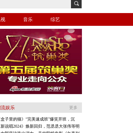
电视
音乐
综艺
潮流娱乐
更多
《盒子里的猫》“完美速成班”爆笑开班，沉
《新说唱2024》焕新回归，范丞丞大张伟等明