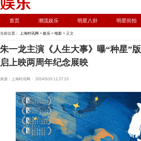
首页
潮流娱乐
明星八卦
明星街拍
当前位置：
上海时讯网
>
娱乐
>
电影
> 正文
朱一龙主演《人生大事》曝“种星”版海
启上映两周年纪念展映
来源：上海时讯网
|
2024/5/10 11:27:23
|