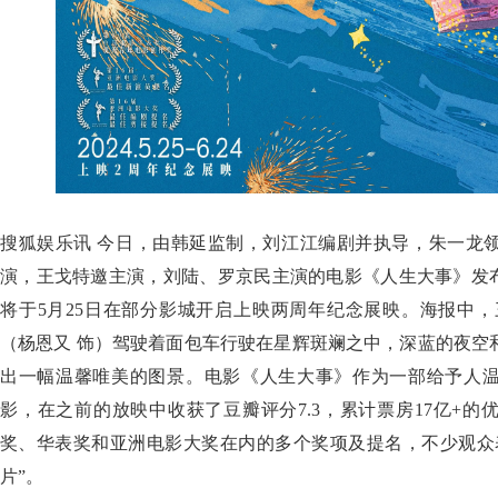
搜狐娱乐讯 今日，由韩延监制，刘江江编剧并执导，朱一龙
演，王戈特邀主演，刘陆、罗京民主演的电影《人生大事》发布
将于5月25日在部分影城开启上映两周年纪念展映。海报中，
（杨恩又 饰）驾驶着面包车行驶在星辉斑斓之中，深蓝的夜空
出一幅温馨唯美的图景。电影《人生大事》作为一部给予人
影，在之前的放映中收获了豆瓣评分7.3，累计票房17亿+
奖、华表奖和亚洲电影大奖在内的多个奖项及提名，不少观众
片”。