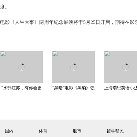
度。
电影《人生大事》两周年纪念展映将于5月25日开启，期待在影
“水韵江苏，有你会更
“黑暗”电影《黑豹》强
上海瑞思英语小
美” 2020江苏文旅（
势来袭，最豪王者驾
成记——闪亮女
国内
体育
股市
留学移民