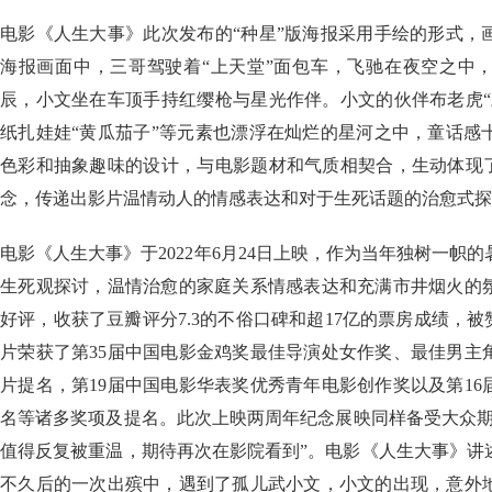
电影《人生大事》此次发布的“种星”版海报采用手绘的形式，
海报画面中，三哥驾驶着“上天堂”面包车，飞驰在夜空之中
辰，小文坐在车顶手持红缨枪与星光作伴。小文的伙伴布老虎“
纸扎娃娃“黄瓜茄子”等元素也漂浮在灿烂的星河之中，童话感
色彩和抽象趣味的设计，与电影题材和气质相契合，生动体现了
念，传递出影片温情动人的情感表达和对于生死话题的治愈式探
电影《人生大事》于2022年6月24日上映，作为当年独树一帜
生死观探讨，温情治愈的家庭关系情感表达和充满市井烟火的
好评，收获了豆瓣评分7.3的不俗口碑和超17亿的票房成绩，被
片荣获了第35届中国电影金鸡奖最佳导演处女作奖、最佳男主
片提名，第19届中国电影华表奖优秀青年电影创作奖以及第1
名等诸多奖项及提名。此次上映两周年纪念展映同样备受大众期
值得反复被重温，期待再次在影院看到”。电影《人生大事》讲
不久后的一次出殡中，遇到了孤儿武小文，小文的出现，意外