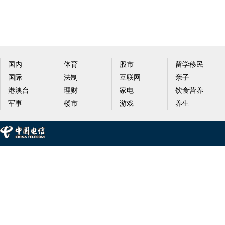
美” 2020江苏文旅（
势来袭，最豪王者驾
成记——闪亮女
国内
体育
股市
留学移民
国际
法制
互联网
亲子
港澳台
理财
家电
饮食营养
军事
楼市
游戏
养生