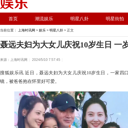
首页
潮流娱乐
明星八卦
明星街拍
当前位置：
上海时讯网
>
娱乐
>
明星八卦
> 正文
聂远夫妇为大女儿庆祝10岁生日 一
来源：上海时讯网
|
2024/5/10 7:57:45
|
搜狐娱乐讯 近日，聂远夫妇为大女儿庆祝10岁生日，一家四
镜，被爸爸抱在怀里好可爱。